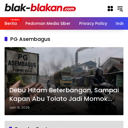
Langsung
ke
konten
Berita
Pedoman Media Siber
Privacy Policy
Indek
PG Asembagus
Debu Hitam Beterbangan, Sampai
Kapan Abu Tolato Jadi Momok
Warga Asembagus?
Juni 19, 2026