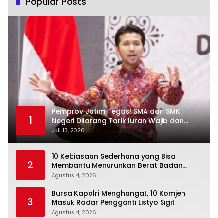
Popular Posts
Pemprov Jatim Tegas! SMA dan SMK
1
Negeri Dilarang Tarik Iuran Wajib dan
Paksa Beli Seragam
Juli 13, 2026
10 Kebiasaan Sederhana yang Bisa
2
Membantu Menurunkan Berat Badan
Secara Konsisten
Agustus 4, 2026
Bursa Kapolri Menghangat, 10 Komjen
3
Masuk Radar Pengganti Listyo Sigit
Agustus 4, 2026