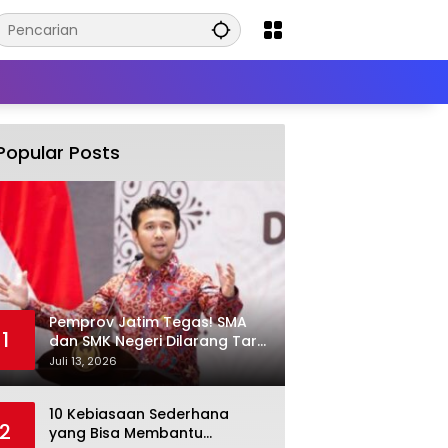
Popular Posts
Pemprov Jatim Tegas! SMA
1
dan SMK Negeri Dilarang Tarik
Iuran Wajib dan Paksa Beli
Juli 13, 2026
Seragam
10 Kebiasaan Sederhana
2
yang Bisa Membantu