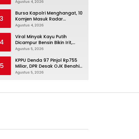
Menurunkan Berat Badan
Agustus 4, 2026
Secara Konsisten
Bursa Kapolri Menghangat, 10
3
Komjen Masuk Radar
Pengganti Listyo Sigit
Agustus 4, 2026
Viral Minyak Kayu Putih
4
Dicampur Bensin Bikin Irit,
Pakar IPB Buka Fakta
Agustus 5, 2026
Sebenarnya
KPPU Denda 97 Pinjol Rp755
5
Miliar, DPR Desak OJK Benahi
Tata Kelola dan Lindungi
Agustus 5, 2026
Konsumen