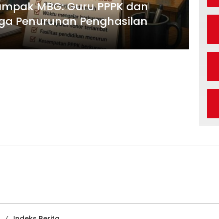
mpak MBG: Guru PPPK dan
gga Penurunan Penghasilan
Indeks Berita