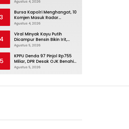
Menurunkan Berat Badan
Agustus 4, 2026
Secara Konsisten
Bursa Kapolri Menghangat, 10
3
Komjen Masuk Radar
Pengganti Listyo Sigit
Agustus 4, 2026
Viral Minyak Kayu Putih
4
Dicampur Bensin Bikin Irit,
Pakar IPB Buka Fakta
Agustus 5, 2026
Sebenarnya
KPPU Denda 97 Pinjol Rp755
5
Miliar, DPR Desak OJK Benahi
Tata Kelola dan Lindungi
Agustus 5, 2026
Konsumen