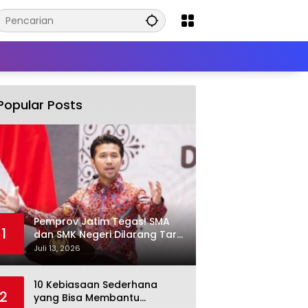
Popular Posts
Pemprov Jatim Tegas! SMA
1
dan SMK Negeri Dilarang Tarik
Iuran Wajib dan Paksa Beli
Juli 13, 2026
Seragam
10 Kebiasaan Sederhana
2
yang Bisa Membantu