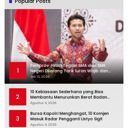
Popular Posts
Pemprov Jatim Tegas! SMA dan SMK
1
Negeri Dilarang Tarik Iuran Wajib dan
Paksa Beli Seragam
Juli 13, 2026
10 Kebiasaan Sederhana yang Bisa
2
Membantu Menurunkan Berat Badan
Secara Konsisten
Agustus 4, 2026
Bursa Kapolri Menghangat, 10 Komjen
3
Masuk Radar Pengganti Listyo Sigit
Agustus 4, 2026