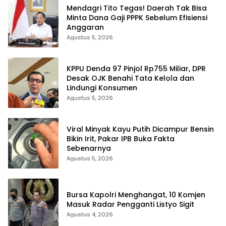
Mendagri Tito Tegas! Daerah Tak Bisa
Minta Dana Gaji PPPK Sebelum Efisiensi
Anggaran
Agustus 5, 2026
KPPU Denda 97 Pinjol Rp755 Miliar, DPR
Desak OJK Benahi Tata Kelola dan
Lindungi Konsumen
Agustus 5, 2026
Viral Minyak Kayu Putih Dicampur Bensin
Bikin Irit, Pakar IPB Buka Fakta
Sebenarnya
Agustus 5, 2026
Bursa Kapolri Menghangat, 10 Komjen
Masuk Radar Pengganti Listyo Sigit
Agustus 4, 2026