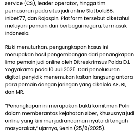
service (CS), leader operator, hingga tim
pemasaran pada situs judi online Slotbola88,
Inibet77, dan Rajaspin. Platform tersebut diketahui
melayani pemain dari berbagai negara, termasuk
Indonesia.
Rizki menuturkan, pengungkapan kasus ini
merupakan hasil pengembangan dari penangkapan
lima pemain judi online oleh Ditreskrimsus Polda D.I.
Yogyakarta pada 10 Juli 2025. Dari penelusuran
digital, penyidik menemukan kaitan langsung antara
para pemain dengan jaringan yang dikelola AF, BI,
dan MR.
“Penangkapan ini merupakan bukti komitmen Polri
dalam memberantas kejahatan siber, khususnya judi
online yang kini menjadi ancaman nyata di tengah
masyarakat,” ujarnya, Senin (25/8/2025).