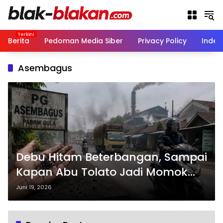
Langsung
ke
konten
Berita
Pedoman Media Siber
Privacy Policy
Indek
Asembagus
Debu Hitam Beterbangan, Sampai
Kapan Abu Tolato Jadi Momok
Warga Asembagus?
Juni 19, 2026