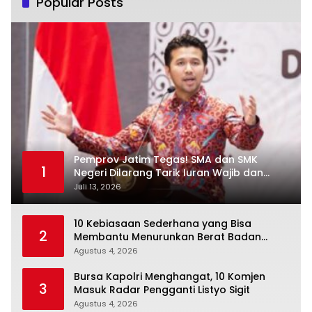
Popular Posts
Pemprov Jatim Tegas! SMA dan SMK
1
Negeri Dilarang Tarik Iuran Wajib dan
Paksa Beli Seragam
Juli 13, 2026
10 Kebiasaan Sederhana yang Bisa
2
Membantu Menurunkan Berat Badan
Secara Konsisten
Agustus 4, 2026
Bursa Kapolri Menghangat, 10 Komjen
3
Masuk Radar Pengganti Listyo Sigit
Agustus 4, 2026