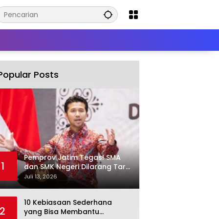
Popular Posts
Pemprov Jatim Tegas! SMA
1
dan SMK Negeri Dilarang Tarik
Iuran Wajib dan Paksa Beli
Juli 13, 2026
Seragam
10 Kebiasaan Sederhana
2
yang Bisa Membantu