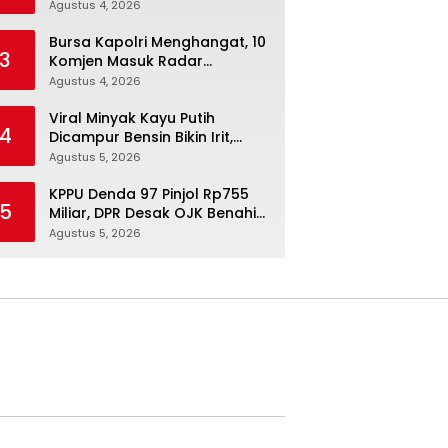
Menurunkan Berat Badan
Agustus 4, 2026
Secara Konsisten
Bursa Kapolri Menghangat, 10
3
Komjen Masuk Radar
Pengganti Listyo Sigit
Agustus 4, 2026
Viral Minyak Kayu Putih
4
Dicampur Bensin Bikin Irit,
Pakar IPB Buka Fakta
Agustus 5, 2026
Sebenarnya
KPPU Denda 97 Pinjol Rp755
5
Miliar, DPR Desak OJK Benahi
Tata Kelola dan Lindungi
Agustus 5, 2026
Konsumen