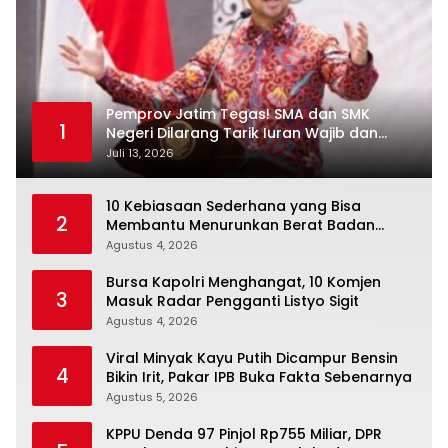
Pemprov Jatim Tegas! SMA dan SMK
1
Negeri Dilarang Tarik Iuran Wajib dan
Paksa Beli Seragam
Juli 13, 2026
10 Kebiasaan Sederhana yang Bisa
2
Membantu Menurunkan Berat Badan
Secara Konsisten
Agustus 4, 2026
Bursa Kapolri Menghangat, 10 Komjen
3
Masuk Radar Pengganti Listyo Sigit
Agustus 4, 2026
Viral Minyak Kayu Putih Dicampur Bensin
4
Bikin Irit, Pakar IPB Buka Fakta Sebenarnya
Agustus 5, 2026
KPPU Denda 97 Pinjol Rp755 Miliar, DPR