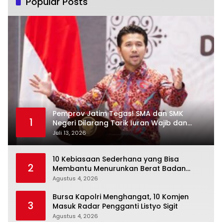
Popular Posts
Pemprov Jatim Tegas! SMA dan SMK
1
Negeri Dilarang Tarik Iuran Wajib dan
Paksa Beli Seragam
Juli 13, 2026
10 Kebiasaan Sederhana yang Bisa
2
Membantu Menurunkan Berat Badan
Secara Konsisten
Agustus 4, 2026
Bursa Kapolri Menghangat, 10 Komjen
3
Masuk Radar Pengganti Listyo Sigit
Agustus 4, 2026