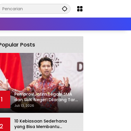
Popular Posts
Pemprov Jatim Tegas! SMA
1
dan SMK Negeri Dilarang Tarik
Iuran Wajib dan Paksa Beli
Juli 13, 2026
Seragam
10 Kebiasaan Sederhana
2
yang Bisa Membantu