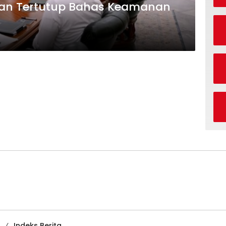
uan Tertutup Bahas Keamanan
n
Indeks Berita