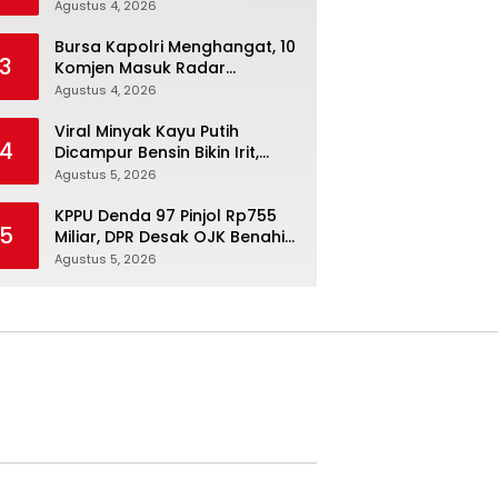
Menurunkan Berat Badan
Agustus 4, 2026
Secara Konsisten
Bursa Kapolri Menghangat, 10
3
Komjen Masuk Radar
Pengganti Listyo Sigit
Agustus 4, 2026
Viral Minyak Kayu Putih
4
Dicampur Bensin Bikin Irit,
Pakar IPB Buka Fakta
Agustus 5, 2026
Sebenarnya
KPPU Denda 97 Pinjol Rp755
5
Miliar, DPR Desak OJK Benahi
Tata Kelola dan Lindungi
Agustus 5, 2026
Konsumen