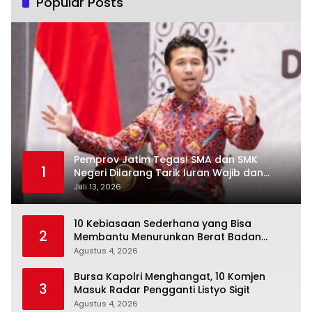
Popular Posts
Pemprov Jatim Tegas! SMA dan SMK
1
Negeri Dilarang Tarik Iuran Wajib dan
Paksa Beli Seragam
Juli 13, 2026
10 Kebiasaan Sederhana yang Bisa
2
Membantu Menurunkan Berat Badan
Secara Konsisten
Agustus 4, 2026
Bursa Kapolri Menghangat, 10 Komjen
3
Masuk Radar Pengganti Listyo Sigit
Agustus 4, 2026