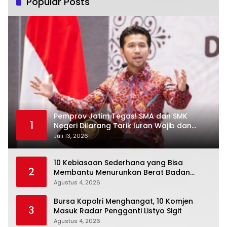
Popular Posts
Pemprov Jatim Tegas! SMA dan SMK
1
Negeri Dilarang Tarik Iuran Wajib dan
Paksa Beli Seragam
Juli 13, 2026
10 Kebiasaan Sederhana yang Bisa
2
Membantu Menurunkan Berat Badan
Secara Konsisten
Agustus 4, 2026
Bursa Kapolri Menghangat, 10 Komjen
3
Masuk Radar Pengganti Listyo Sigit
Agustus 4, 2026