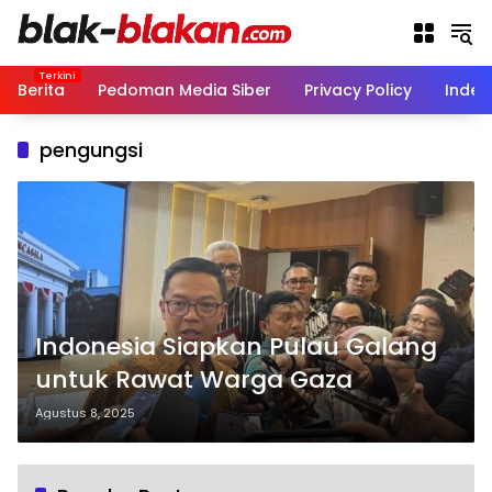
Langsung
ke
konten
Berita
Pedoman Media Siber
Privacy Policy
Indek
pengungsi
Indonesia Siapkan Pulau Galang
untuk Rawat Warga Gaza
Agustus 8, 2025