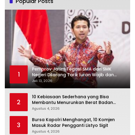
Popular Posts
Pemprov Jatim Tegas! SMA dan SMK
1
Negeri Dilarang Tarik Iuran Wajib dan
Paksa Beli Seragam
Juli 13, 2026
10 Kebiasaan Sederhana yang Bisa
2
Membantu Menurunkan Berat Badan
Secara Konsisten
Agustus 4, 2026
Bursa Kapolri Menghangat, 10 Komjen
3
Masuk Radar Pengganti Listyo Sigit
Agustus 4, 2026