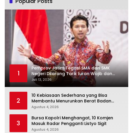
Popular Posts
Pemprov Jatim Tegas! SMA dan SMK
1
Negeri Dilarang Tarik Iuran Wajib dan
Paksa Beli Seragam
Juli 13, 2026
10 Kebiasaan Sederhana yang Bisa
2
Membantu Menurunkan Berat Badan
Secara Konsisten
Agustus 4, 2026
Bursa Kapolri Menghangat, 10 Komjen
3
Masuk Radar Pengganti Listyo Sigit
Agustus 4, 2026