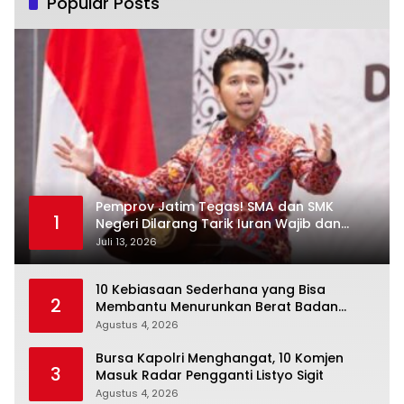
Popular Posts
Pemprov Jatim Tegas! SMA dan SMK
1
Negeri Dilarang Tarik Iuran Wajib dan
Paksa Beli Seragam
Juli 13, 2026
10 Kebiasaan Sederhana yang Bisa
2
Membantu Menurunkan Berat Badan
Secara Konsisten
Agustus 4, 2026
Bursa Kapolri Menghangat, 10 Komjen
3
Masuk Radar Pengganti Listyo Sigit
Agustus 4, 2026